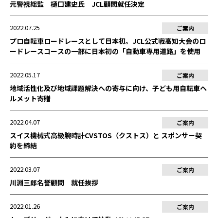
元警視総監 樋口建史氏 JCL顧問就任決定
2022.07.25
ご案内
プロ自転車ロードレースとして日本初。JCL公式戦高知大会のロ
ードレースコースの一部に日本初の「自動車専用道路」を使用
2022.05.17
ご案内
地域活性化及び地域課題解決への寄与に向け、子ども用自転車ヘ
ルメット寄贈
2022.04.07
ご案内
スイス機械式高級腕時計CVSTOS（クストス）と スポンサー契
約を締結
2022.03.07
ご案内
川淵三郎名誉顧問 就任挨拶
2022.01.26
ご案内