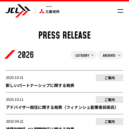
PRESS RELEASE
SCHEDULE/RESULT
2026
VROAD
NEWS
CATEGORY
ARCHIVES
CYCLE COMPASS
MAGAZINE
ご案内
MOVIE
2023.10.31
ご案内
新しいパートナーシップに関する発表
メディア
GALLERY
2023.10.11
ご案内
アドバイザー就任に関する発表（フィナンシェ創業者前田氏）
2023.04.21
ご案内