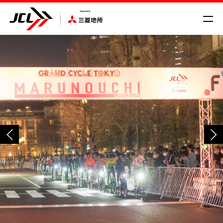
SCHEDULE/RESULT
VROAD
NEWS
CYCLE COMPASS
MAGAZINE
MOVIE
GALLERY