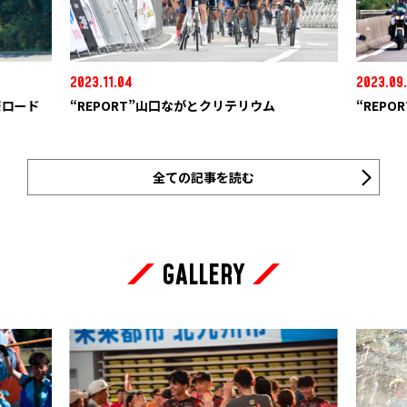
2023.11.04
2023.09
際ロード
“REPORT”山口ながとクリテリウム
“REP
全ての記事を読む
GALLERY