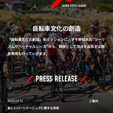
自転車文化の創造
「自転車文化の創造」をミッションに、すそ野拡大の"ツーリ
ズムやバーチャルレース"から、競技として頂点を追及する競
技育成も行っていきます。
PRESS RELEASE
2023.10.31
ご案内
新しいパートナーシップに関する発表